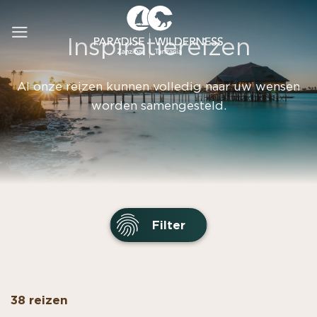
Ga
naar
Inspiratiereizen
inhoud
Al onze reizen kunnen volledig naar uw wensen
worden samengesteld.
Filter
38 reizen