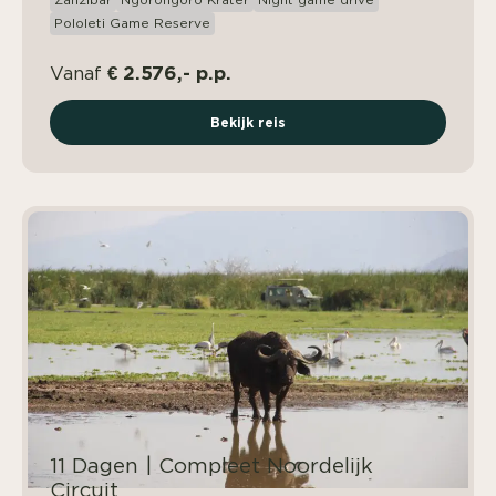
Zanzibar
Ngorongoro Krater
Night game drive
Pololeti Game Reserve
€ 2.576,- p.p.
Vanaf
Bekijk reis
11 Dagen | Compleet Noordelijk
Circuit