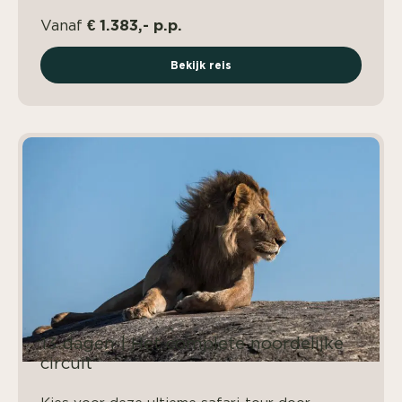
€ 1.383,- p.p.
Vanaf
Bekijk reis
13 dagen | Het complete noordelijke
circuit