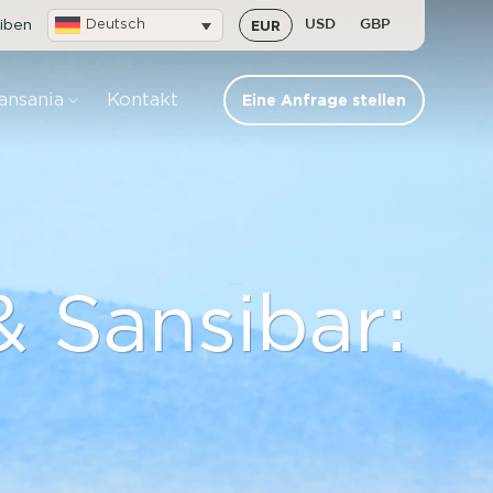
iben
Deutsch
EUR
USD
GBP
ansania
Kontakt
Eine Anfrage stellen
& Sansibar: