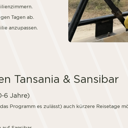
ilienzimmern.
igen Tagen ab.
lie anzupassen.
sen Tansania & Sansibar
0-6 Jahre)
das Programm es zulässt) auch kürzere Reisetage mö
 auf Sansibar.