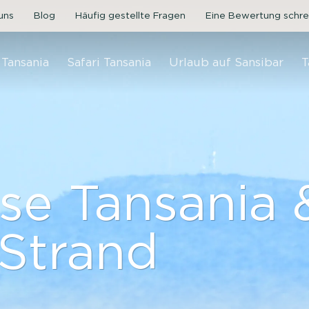
uns
Blog
Häufig gestellte Fragen
Eine Bewertung schre
 Tansania
Safari Tansania
Urlaub auf Sansibar
T
ise Tansania 
 Strand