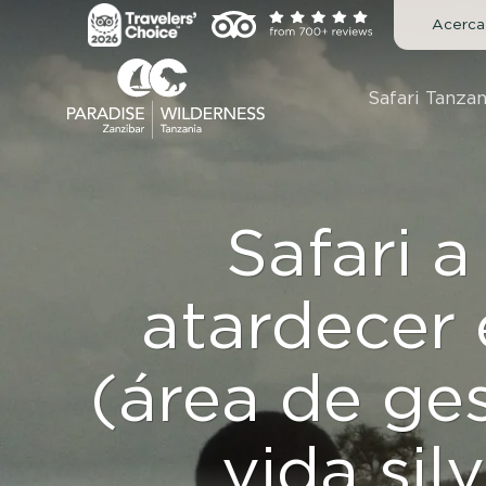
Saltar
Acerca
al
contenido
Safari Tanzan
Safari a
atardecer 
(área de ges
vida sil