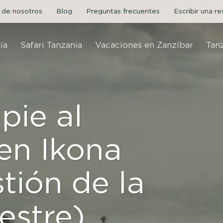
 de nosotros
Blog
Preguntas frecuentes
Escribir una r
ia
Safari Tanzania
Vacaciones en Zanzíbar
Tan
 pie al
en Ikona
tión de la
vestre)