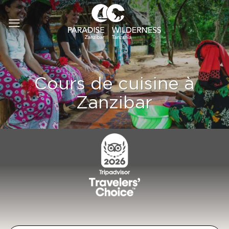
Passer
au
contenu
Cours de cuisine à
Zanzibar