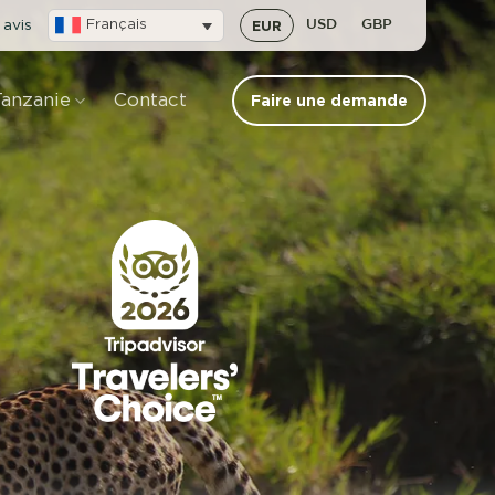
 avis
Français
EUR
USD
GBP
Tanzanie
Contact
Faire une demande