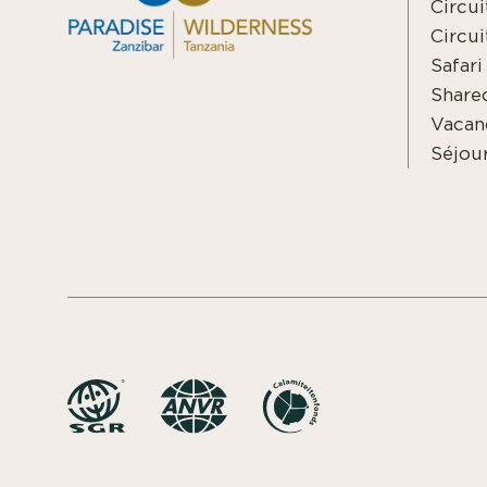
Circui
Circui
Safari
Shared
Vacan
Séjour