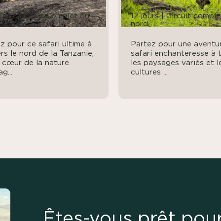
urs | Circuit Complet du
12 jours | Circuit compl
d
nord
z pour ce safari ultime à
Partez pour une aventu
rs le nord de la Tanzanie,
safari enchanteresse à 
e cœur de la nature
les paysages variés et l
g...
cultures ...
Êtes-vous prêt pou