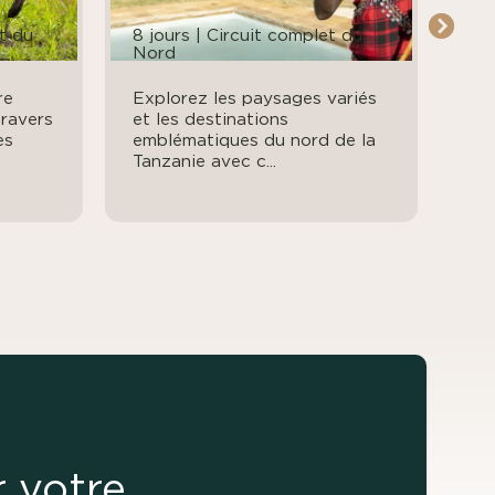
et du
8 jours | Circuit complet du
9 j
Nord
du 
re
Explorez les paysages variés
Emb
travers
et les destinations
saf
es
emblématiques du nord de la
Tan
Tanzanie avec c...
sau
r votre