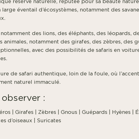
fique réserve naturelle, réputée pour sa beauté natur
large éventail d’écosystèmes, notamment des savanes
ux.
 notamment des lions, des éléphants, des léopards, de
 animales, notamment des girafes, des zèbres, des 
eptionnelles, avec des possibilités de safaris en voit
es.
ure de safari authentique, loin de la foule, où l’accen
ement naturel immaculé.
observer :
éros | Girafes | Zèbres | Gnous | Guépards | Hyènes | Él
s d’oiseaux | Suricates