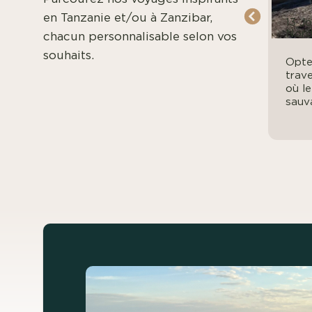
en Tanzanie et/ou à Zanzibar,
du
7 jours | Circuit complet du
13 Jo
Nord
Nor
chacun personnalisable selon vos
souhaits.
rite
Rejoignez-nous pour cette
Opte
aventure safari enchanteresse
trave
nt
à travers les paysages du
où l
nord de la...
sauva