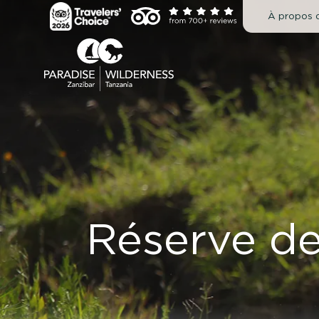
Passer
À propos 
au
contenu
Réserve de