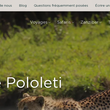
de nous
Blog
Questions fréquemment posées
Écrire un
Voyages
Safaris
Zanzibar
 Pololeti