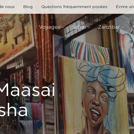
de nous
Blog
Questions fréquemment posées
Écrire un
Voyages
Safari
Zanzibar
Maasai
sha