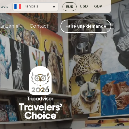
 avis
Français
EUR
USD
GBP
Tanzanie
Contact
Faire une demande