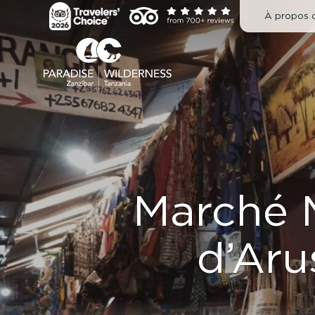
Passer
À propos 
au
contenu
Marché 
d’Aru