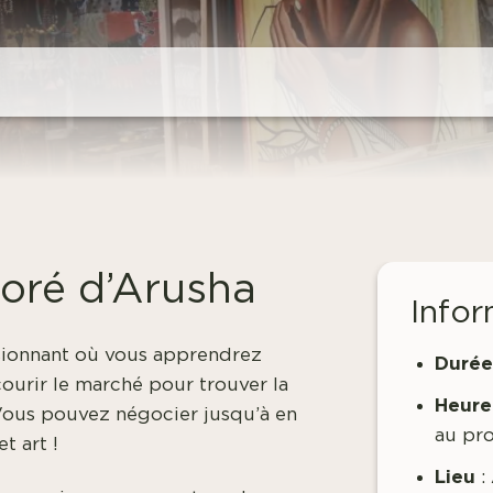
loré d’Arusha
Infor
ssionnant où vous apprendrez
Durée
urir le marché pour trouver la
Heure
 Vous pouvez négocier jusqu’à en
au pr
t art !
Lieu
: