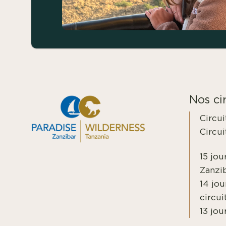
Nos cir
Circui
Circui
15 jou
Zanzi
14 jou
circui
13 jou