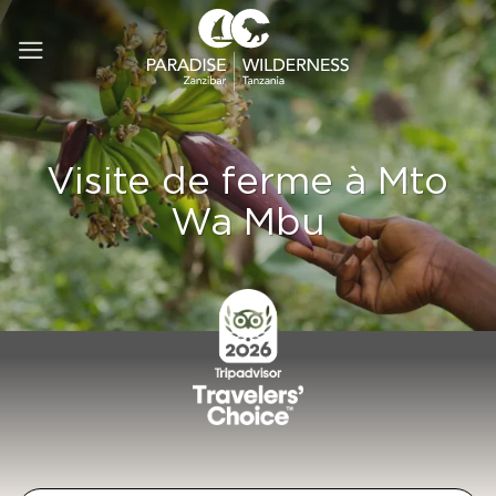
Passer
au
contenu
Visite de ferme à Mto
Wa Mbu