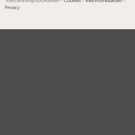
Toestemmingsvoorkeuren
-
Cookies
-
Reisvoorwaarden
-
Privacy