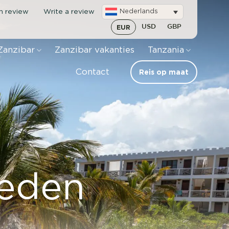
en review
Write a review
Nederlands
EUR
USD
GBP
Zanzibar
Zanzibar vakanties
Tanzania
Contact
Reis op maat
heden