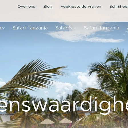
Over ons
Blog
Veelgestelde vragen
Schrijf e
n
Safari Tanzania
Safari’s
Safari Tanzania
enswaardig