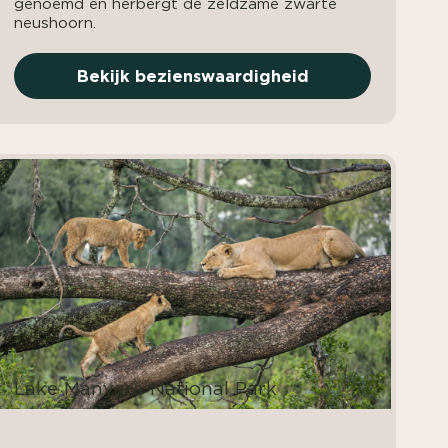
genoemd en herbergt de zeldzame zwarte
neushoorn.
Bekijk bezienswaardigheid
Lake Manyara National Park