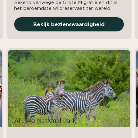
Bekend vanwege de Grote Migratie en dit is
het beroemdste wildreservaat ter wereld!
Bekijk bezienswaardigheid
Arusha National Park