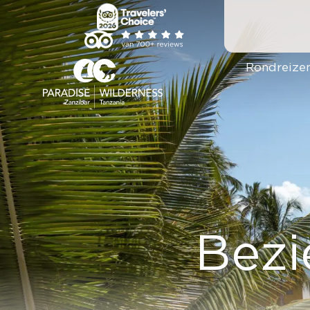
Ga
naar
inhoud
Rondreize
Bezi