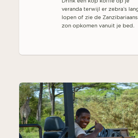
Drink een kop koffie op je
veranda terwijl er zebra’s lan
lopen of zie de Zanzibariaan
zon opkomen vanuit je bed.