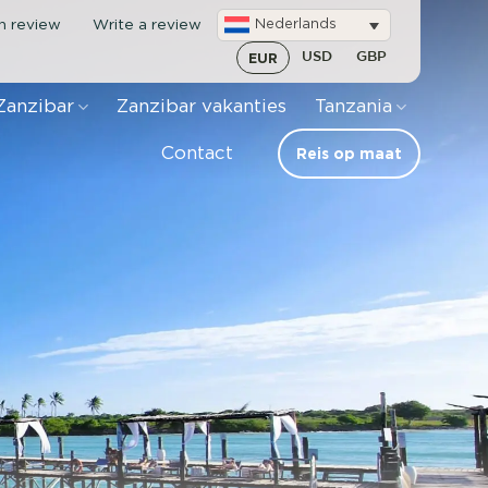
en review
Write a review
Nederlands
EUR
USD
GBP
Zanzibar
Zanzibar vakanties
Tanzania
Contact
Reis op maat