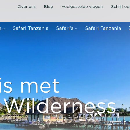
Over ons
Blog
Veelgestelde vragen
Schrijf e
n
Safari Tanzania
Safari’s
Safari Tanzania
is met
 Wilderness