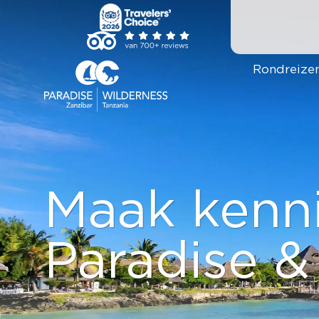
Ga
naar
inhoud
Rondreize
Maak kenn
Paradise &