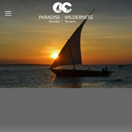
Ga
naar
inhoud