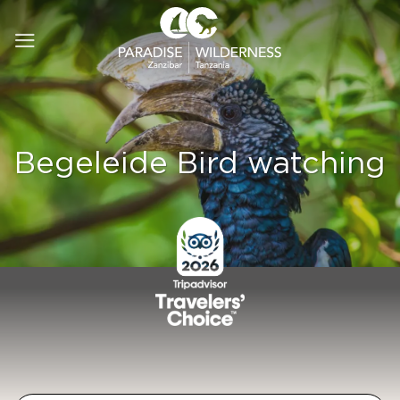
Ga
naar
inhoud
Begeleide Bird watching