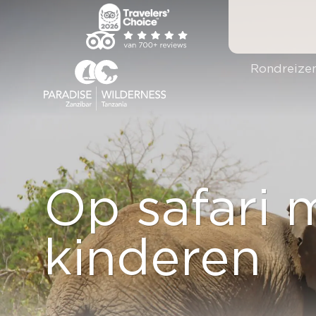
Ga
naar
inhoud
Rondreize
Op safari 
kinderen