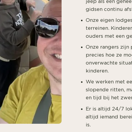
jeep als één geheel
gidsen continu afst
Onze eigen lodges 
terreinen. Kindere
ouders met een ge
Onze rangers zijn
precies hoe ze moe
onverwachte situat
kinderen.
We werken met een
slopende ritten, m
en tijd bij het zw
Er is altijd 24/7 l
altijd iemand berei
is.