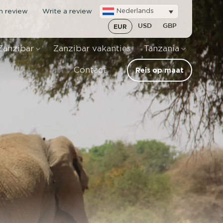
en review
Write a review
Nederlands
EUR
USD
GBP
Zanzibar
Zanzibar vakanties
Tanzania
Contact
Reis op maat