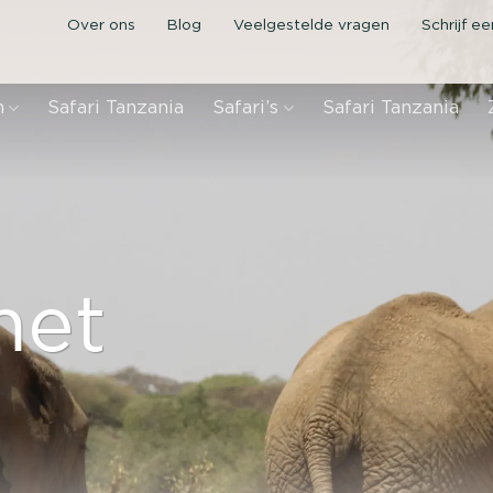
Over ons
Blog
Veelgestelde vragen
Schrijf e
n
Safari Tanzania
Safari’s
Safari Tanzania
met