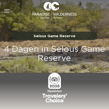
Ga
naar
inhoud
Selous Game Reserve
4 Dagen in Selous Game
Reserve