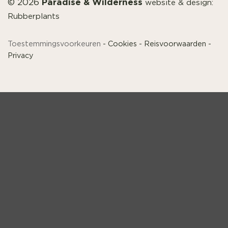
Paradise & Wilderness
© 2026
website & design:
Rubberplants
Toestemmingsvoorkeuren
-
Cookies
-
Reisvoorwaarden
-
Privacy