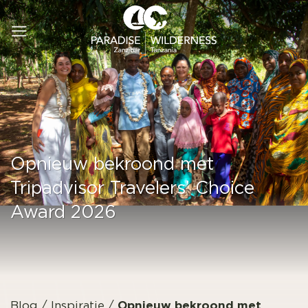
Ga
naar
inhoud
Opnieuw bekroond met
Tripadvisor Travelers’ Choice
Award 2026
Opnieuw bekroond met
Blog
/
Inspiratie
/