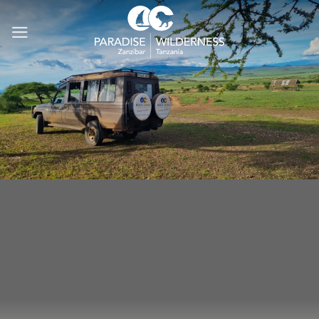
Ga
naar
inhoud