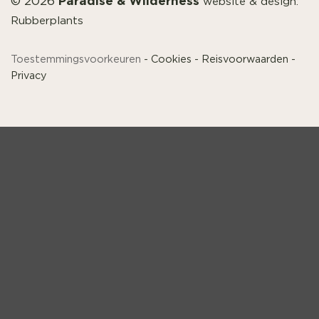
Paradise & Wilderness
© 2026
website & design:
Rubberplants
Toestemmingsvoorkeuren
-
Cookies
-
Reisvoorwaarden
-
Privacy