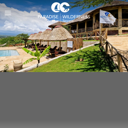
Ga
naar
inhoud